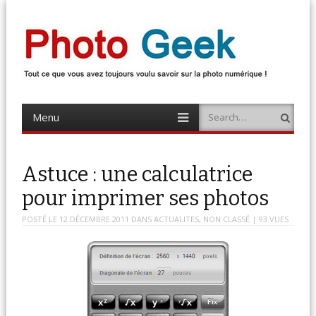
Photo Geek
Tout ce que vous avez toujours voulu savoir sur la photo numérique !
Retrouvez des news photo, astuces photo, tests photo, …
Menu
Search
Skip
to
content
Astuce : une calculatrice
pour imprimer ses photos
POSTÉ LE
12 DÉCEMBRE 2011
DANS
ACTUALITES
,
NON CLASSÉ
| 93 VUES