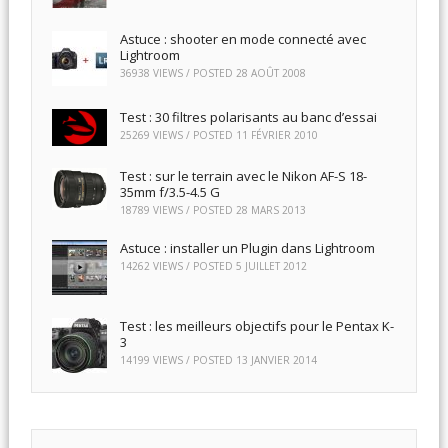
Astuce : shooter en mode connecté avec
Lightroom
36938 VIEWS / POSTED
28 AOÛT 2008
Test : 30 filtres polarisants au banc d’essai
25269 VIEWS / POSTED
11 FÉVRIER 2010
Test : sur le terrain avec le Nikon AF-S 18-
35mm f/3.5-4.5 G
18789 VIEWS / POSTED
28 MARS 2013
Astuce : installer un Plugin dans Lightroom
14262 VIEWS / POSTED
5 JUILLET 2012
Test : les meilleurs objectifs pour le Pentax K-
3
14199 VIEWS / POSTED
13 JANVIER 2014