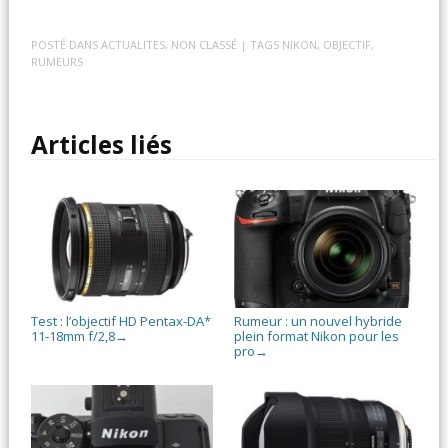
POSTÉ DANS
ACTUALITES
,
NON CLASSÉ
| TAGS
NIKON
,
OBJECTIF
,
RUMEURS
Articles liés
Test : l’objectif HD Pentax-DA*
Rumeur : un nouvel hybride
11-18mm f/2,8
plein format Nikon pour les
→
pro
→