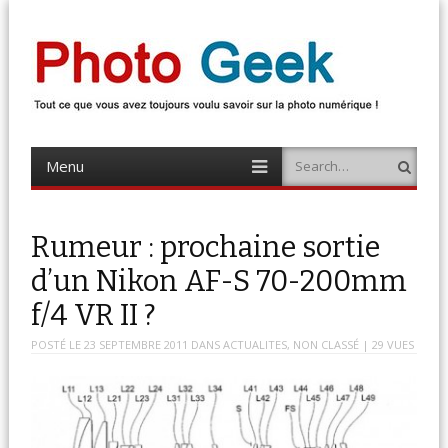
Photo Geek
Tout ce que vous avez toujours voulu savoir sur la photo numérique !
Retrouvez des news photo, astuces photo, tests photo, …
Menu
Search
Skip
to
content
Rumeur : prochaine sortie
d’un Nikon AF-S 70-200mm
f/4 VR II ?
POSTÉ LE
23 SEPTEMBRE 2011
DANS
ACTUALITES
,
NON CLASSÉ
| 29 VUES