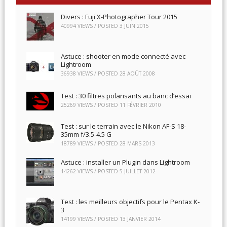
Divers : Fuji X-Photographer Tour 2015
40994 VIEWS / POSTED
3 JUIN 2015
Astuce : shooter en mode connecté avec
Lightroom
36938 VIEWS / POSTED
28 AOÛT 2008
Test : 30 filtres polarisants au banc d’essai
25269 VIEWS / POSTED
11 FÉVRIER 2010
Test : sur le terrain avec le Nikon AF-S 18-
35mm f/3.5-4.5 G
18789 VIEWS / POSTED
28 MARS 2013
Astuce : installer un Plugin dans Lightroom
14262 VIEWS / POSTED
5 JUILLET 2012
Test : les meilleurs objectifs pour le Pentax K-
3
14199 VIEWS / POSTED
13 JANVIER 2014