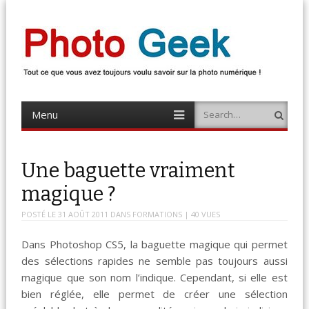
Photo Geek
Tout ce que vous avez toujours voulu savoir sur la photo numérique !
Retrouvez des news photo, astuces photo, tests photo, …
Menu
Search
Skip
to
content
Une baguette vraiment
magique ?
POSTÉ LE
31 AOÛT 2011
DANS
FORMATIONS
| 40 VUES
Dans Photoshop CS5, la baguette magique qui permet
des sélections rapides ne semble pas toujours aussi
magique que son nom l’indique. Cependant, si elle est
bien réglée, elle permet de créer une sélection