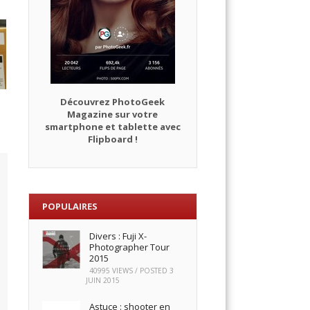
Découvrez PhotoGeek
Magazine sur votre
smartphone et tablette avec
Flipboard !
POPULAIRES
Divers : Fuji X-
Photographer Tour
2015
40995 VIEWS / POSTED
3
JUIN 2015
Astuce : shooter en