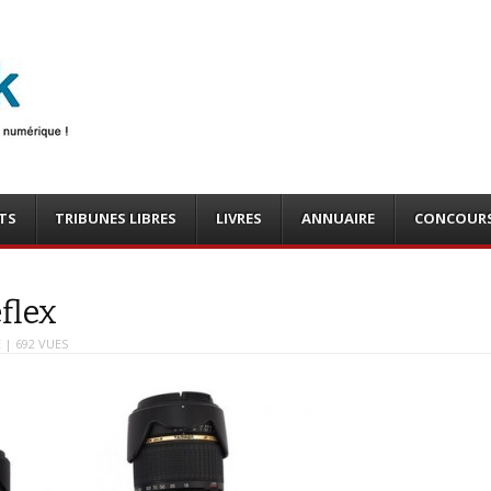
photo
o, tests
TS
TRIBUNES LIBRES
LIVRES
ANNUAIRE
CONCOUR
eflex
É
| 692 VUES