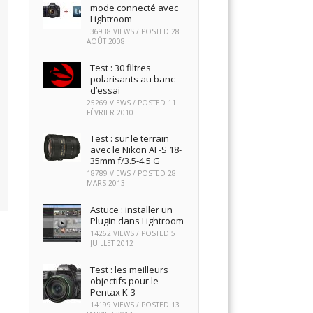
mode connecté avec
Lightroom
36938 VIEWS / POSTED
28
AOÛT 2008
Test : 30 filtres
polarisants au banc
d’essai
25269 VIEWS / POSTED
11
FÉVRIER 2010
Test : sur le terrain
avec le Nikon AF-S 18-
35mm f/3.5-4.5 G
18789 VIEWS / POSTED
28
MARS 2013
Astuce : installer un
Plugin dans Lightroom
14262 VIEWS / POSTED
5
JUILLET 2012
Test : les meilleurs
objectifs pour le
Pentax K-3
14199 VIEWS / POSTED
13