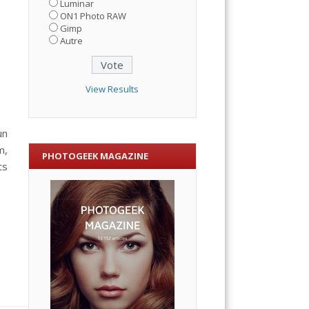
Luminar
ON1 Photo RAW
Gimp
Autre
View Results
un
m,
PHOTOGEEK MAGAZINE
ts