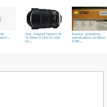
 de
Test : l’objectif Tamron SP
Rumeur : premières
yderX
15-30mm f/2,8 Di VC USD
spécifications du Nikon
→
G2
D760
→
→