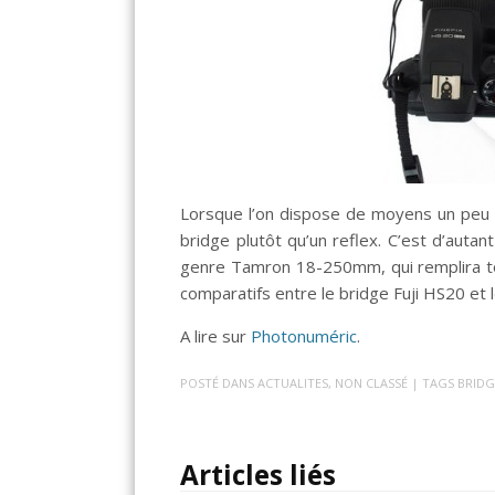
Lorsque l’on dispose de moyens un peu l
bridge plutôt qu’un reflex. C’est d’autan
genre Tamron 18-250mm, qui remplira to
comparatifs entre le bridge Fuji HS20 e
A lire sur
Photonuméric
.
POSTÉ DANS
ACTUALITES
,
NON CLASSÉ
| TAGS
BRIDG
Articles liés