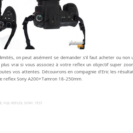
imités, on peut aisément se demander s’il faut acheter ou non 
t plus vrai si vous associez à votre reflex un objectif super zoo
utes vos attentes. Découvrons en compagnie d’Eric les résulta
t le reflex Sony A200+Tamron 18-250mm.
E
,
FUJI
,
REFLEX
,
SONY
,
TEST