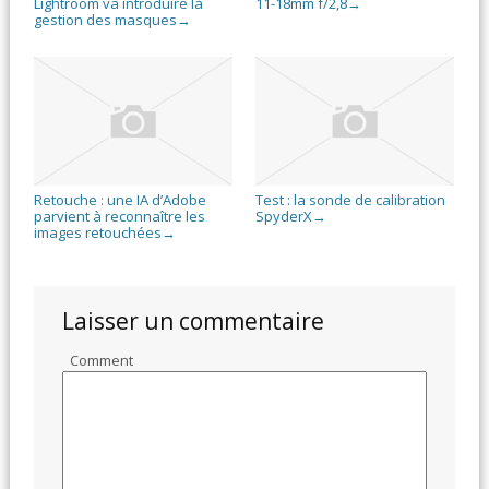
Lightroom va introduire la
11-18mm f/2,8
→
gestion des masques
→
Retouche : une IA d’Adobe
Test : la sonde de calibration
parvient à reconnaître les
SpyderX
→
images retouchées
→
Laisser un commentaire
Comment