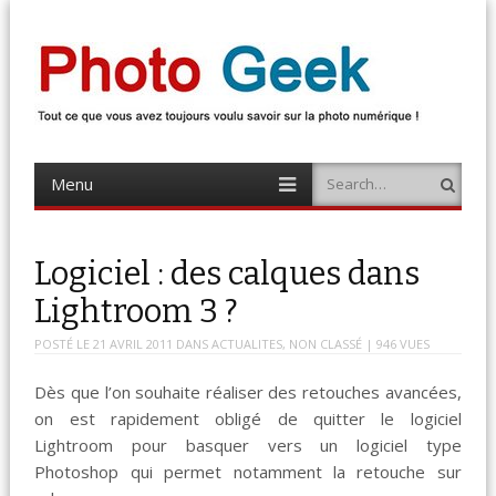
Photo Geek
Tout ce que vous avez toujours voulu savoir sur la photo numérique !
Retrouvez des news photo, astuces photo, tests photo, …
Menu
Search
Skip
to
content
Logiciel : des calques dans
Lightroom 3 ?
POSTÉ LE
21 AVRIL 2011
DANS
ACTUALITES
,
NON CLASSÉ
| 946 VUES
Dès que l’on souhaite réaliser des retouches avancées,
on est rapidement obligé de quitter le logiciel
Lightroom pour basquer vers un logiciel type
Photoshop qui permet notamment la retouche sur