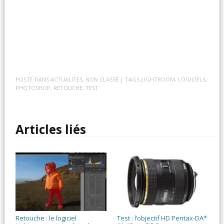
POSTÉ DANS
ACTUALITES
,
NON CLASSÉ
| TAGS
LIGHTROOM
,
LOGICIELS
,
PHOTOSHOP
,
RETOUCHE
,
TEST
Articles liés
Retouche : le logiciel
Test : l’objectif HD Pentax-DA*