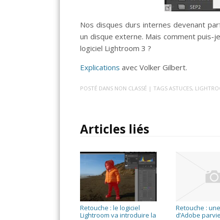
Nos disques durs internes devenant parf
un disque externe. Mais comment puis-je 
logiciel Lightroom 3 ?
Explications
avec Volker Gilbert.
POSTÉ DANS
NON CLASSÉ
| TAGS
ASTUCES
,
LIGHTR
Articles liés
Retouche : le logiciel
Retouche : une
Lightroom va introduire la
d’Adobe parvie