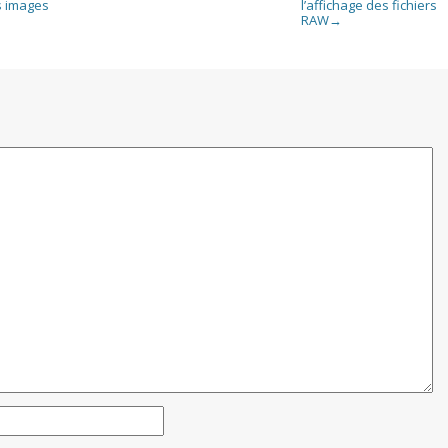
s images
l’affichage des fichiers
RAW
→