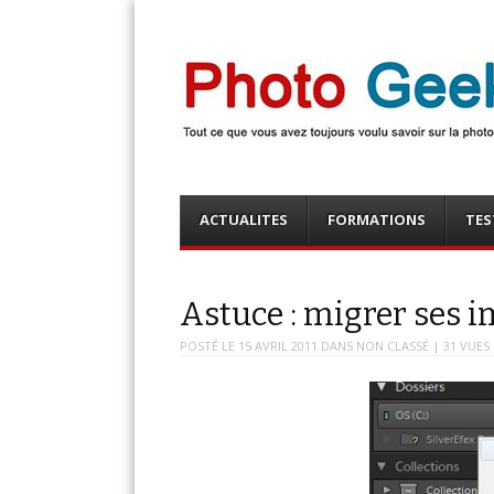
Photo Geek
Tout ce que vous avez toujours voulu savoir sur la 
numérique ! Retrouvez des news photo, astuces phot
photo, …
Menu
Skip
ACTUALITES
FORMATIONS
TES
to
content
Astuce : migrer ses 
POSTÉ LE
15 AVRIL 2011
DANS
NON CLASSÉ
| 31 VUES