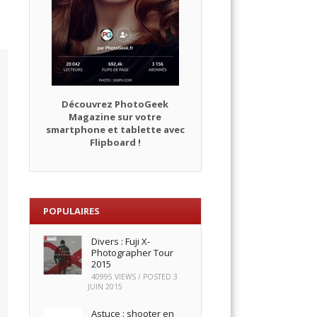
Découvrez PhotoGeek
Magazine sur votre
smartphone et tablette avec
Flipboard !
POPULAIRES
Divers : Fuji X-
Photographer Tour
2015
40995 VIEWS / POSTED
3
JUIN 2015
Astuce : shooter en