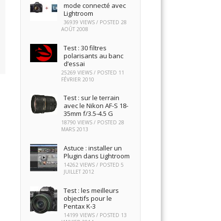
mode connecté avec
Lightroom
36939 VIEWS / POSTED
28
AOÛT 2008
Test : 30 filtres
polarisants au banc
d’essai
25269 VIEWS / POSTED
11
FÉVRIER 2010
Test : sur le terrain
avec le Nikon AF-S 18-
35mm f/3.5-4.5 G
18790 VIEWS / POSTED
28
MARS 2013
Astuce : installer un
Plugin dans Lightroom
14262 VIEWS / POSTED
5
JUILLET 2012
Test : les meilleurs
objectifs pour le
Pentax K-3
14199 VIEWS / POSTED
13