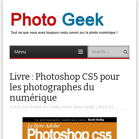
Photo Geek
Tout ce que vous avez toujours voulu savoir sur la photo numérique !
Retrouvez des news photo, astuces photo, tests photo, …
Menu
Search
Skip
to
content
Livre : Photoshop CS5 pour
les photographes du
numérique
POSTÉ LE
8 FÉVRIER 2011
DANS
LIVRES
,
NON CLASSÉ
| 406 VUES