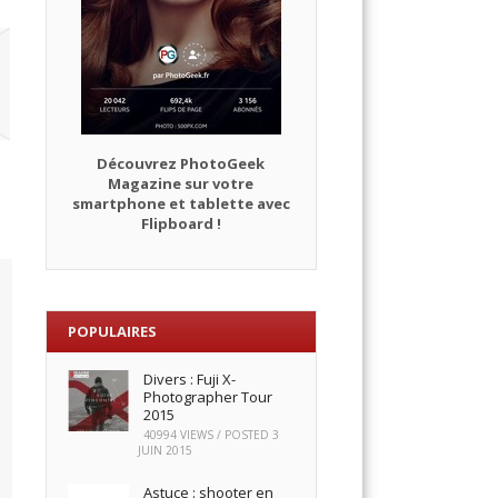
Découvrez PhotoGeek
Magazine sur votre
smartphone et tablette avec
Flipboard !
POPULAIRES
Divers : Fuji X-
Photographer Tour
2015
40994 VIEWS / POSTED
3
JUIN 2015
Astuce : shooter en