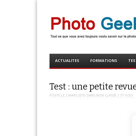
Photo Geek
Tout ce que vous avez toujours voulu savoir sur la 
numérique ! Retrouvez des news photo, astuces phot
photo, …
Menu
Skip
ACTUALITES
FORMATIONS
TES
to
content
Test : une petite revu
POSTÉ LE
2 MARS 2010
DANS
NON CLASSÉ
| 57 VUES