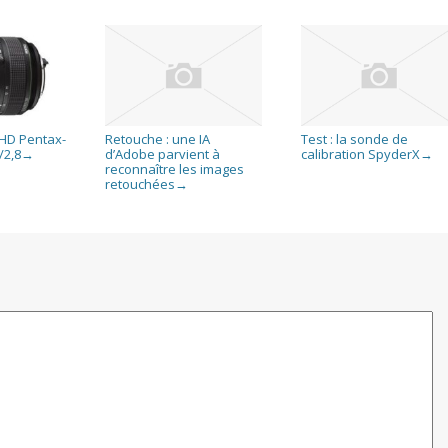
f HD Pentax-
Retouche : une IA
Test : la sonde de
/2,8
d’Adobe parvient à
calibration SpyderX
→
→
reconnaître les images
retouchées
→