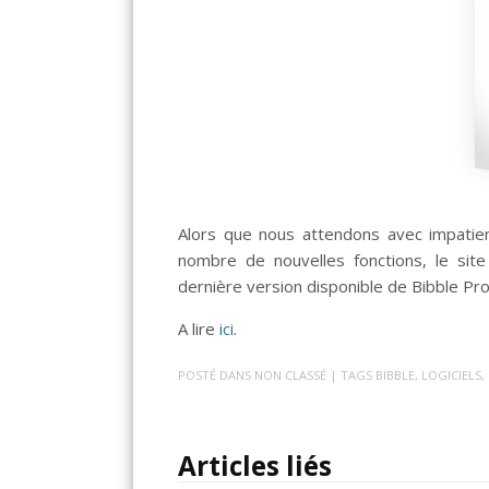
Alors que nous attendons avec impatienc
nombre de nouvelles fonctions, le site 
dernière version disponible de Bibble Pro 
A lire
ici
.
POSTÉ DANS
NON CLASSÉ
| TAGS
BIBBLE
,
LOGICIELS
,
Articles liés