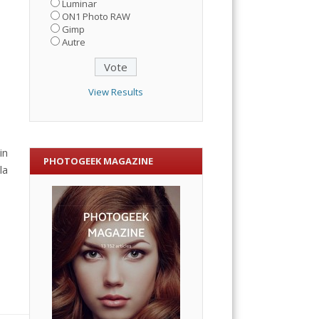
Luminar
ON1 Photo RAW
Gimp
Autre
View Results
in
PHOTOGEEK MAGAZINE
la