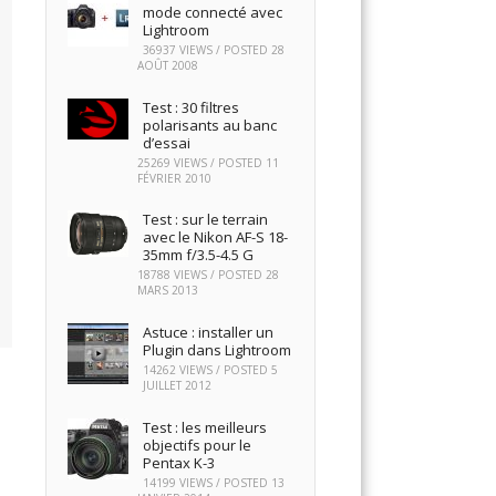
mode connecté avec
Lightroom
36937 VIEWS / POSTED
28
AOÛT 2008
Test : 30 filtres
polarisants au banc
d’essai
25269 VIEWS / POSTED
11
FÉVRIER 2010
Test : sur le terrain
avec le Nikon AF-S 18-
35mm f/3.5-4.5 G
18788 VIEWS / POSTED
28
MARS 2013
Astuce : installer un
Plugin dans Lightroom
14262 VIEWS / POSTED
5
JUILLET 2012
Test : les meilleurs
objectifs pour le
Pentax K-3
14199 VIEWS / POSTED
13