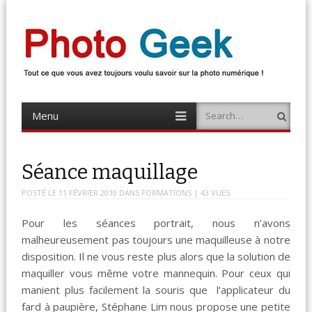
Photo Geek
Tout ce que vous avez toujours voulu savoir sur la photo numérique !
Retrouvez des news photo, astuces photo, tests photo, …
Menu
Search
Skip
to
content
Séance maquillage
POSTÉ LE
11 FÉVRIER 2010
DANS
FORMATIONS
| 43 VUES
Pour les séances portrait, nous n’avons
malheureusement pas toujours une maquilleuse à notre
disposition. Il ne vous reste plus alors que la solution de
maquiller vous même votre mannequin. Pour ceux qui
manient plus facilement la souris que l’applicateur du
fard à paupière, Stéphane Lim nous propose une petite