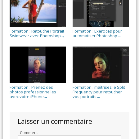
Formation : Retouche Portrait
Formation : Exercices pour
Swimwear avec Photoshop
automatiser Photoshop
→
→
Formation : Prenez des
Formation : maîtrisez le Split
photos professionnelles
Frequency pour retoucher
avec votre iPhone
vos portraits
→
→
Laisser un commentaire
Comment