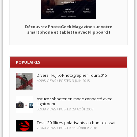
Découvrez PhotoGeek Magazine sur votre
smartphone et tablette avec Flipboard !
POPULAIRES
Divers : Fuji X-Photographer Tour 2015
40995 VIEWS / POSTED
3 JUIN 2015
Astuce : shooter en mode connecté avec
Lightroom
36938 VIEWS / POSTED
28 AOÛT 2008
Test : 30 filtres polarisants au banc d’essai
25269 VIEWS / POSTED
11 FÉVRIER 2010