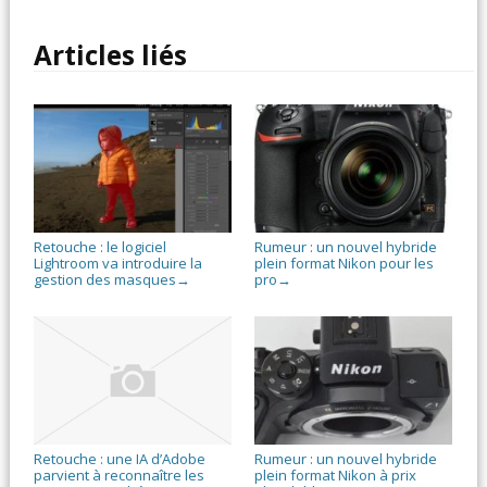
Articles liés
Retouche : le logiciel
Rumeur : un nouvel hybride
Lightroom va introduire la
plein format Nikon pour les
gestion des masques
pro
→
→
Retouche : une IA d’Adobe
Rumeur : un nouvel hybride
parvient à reconnaître les
plein format Nikon à prix