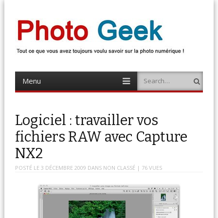
Photo Geek
Tout ce que vous avez toujours voulu savoir sur la photo numérique !
Retrouvez des news photo, astuces photo, tests photo, …
Menu
Search
Skip
to
content
Logiciel : travailler vos
fichiers RAW avec Capture
NX2
POSTÉ LE
3 DÉCEMBRE 2009
DANS
NON CLASSÉ
| 76 VUES