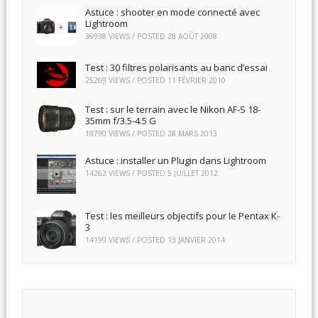
Astuce : shooter en mode connecté avec
Lightroom
36938 VIEWS / POSTED
28 AOÛT 2008
Test : 30 filtres polarisants au banc d’essai
25269 VIEWS / POSTED
11 FÉVRIER 2010
Test : sur le terrain avec le Nikon AF-S 18-
35mm f/3.5-4.5 G
18790 VIEWS / POSTED
28 MARS 2013
Astuce : installer un Plugin dans Lightroom
14262 VIEWS / POSTED
5 JUILLET 2012
Test : les meilleurs objectifs pour le Pentax K-
3
14199 VIEWS / POSTED
13 JANVIER 2014