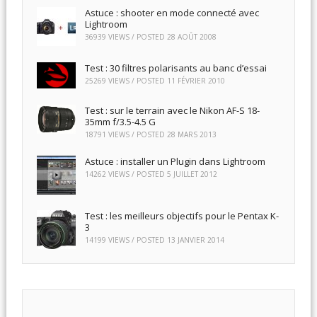
Astuce : shooter en mode connecté avec
Lightroom
36939 VIEWS / POSTED
28 AOÛT 2008
Test : 30 filtres polarisants au banc d’essai
25269 VIEWS / POSTED
11 FÉVRIER 2010
Test : sur le terrain avec le Nikon AF-S 18-
35mm f/3.5-4.5 G
18791 VIEWS / POSTED
28 MARS 2013
Astuce : installer un Plugin dans Lightroom
14262 VIEWS / POSTED
5 JUILLET 2012
Test : les meilleurs objectifs pour le Pentax K-
3
14199 VIEWS / POSTED
13 JANVIER 2014