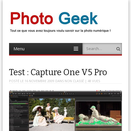
Photo Geek
Tout ce que vous avez toujours voulu savoir sur la photo numérique !
Retrouvez des news photo, astuces photo, tests photo, …
Menu
Search
Skip
to
content
Test : Capture One V5 Pro
POSTÉ LE
16 NOVEMBRE 2009
DANS
NON CLASSÉ
| 48 VUES