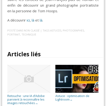
enfin de découvrir un grand photographe portraitiste
en la personne de Tom Hoops.
A découvrir
ici
,
là
et
là
.
POSTÉ DANS
NON CLASSÉ
| TAGS
ASTUCES
,
PHOTOGRAPHES
,
PORTRAIT
,
TECHNIQUE
Articles liés
Retouche : une IA d’Adobe
Astuce : optimisation de
parvient à reconnaître les
Lightroom
→
images retouchées
→