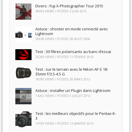
Divers : Fuji X-Photographer Tour 2015
40994 VIEWS / POSTED
3 JUIN 2015
Astuce : shooter en mode connecté avec
Lightroom
36938 VIEWS / POSTED
28 AOÛT 2008
Test : 30 filtres polarisants au banc d’essai
25269 VIEWS / POSTED
11 FÉVRIER 2010
Test : sur le terrain avec le Nikon AF-S 18-
35mm f/3.5-4.5 G
18789 VIEWS / POSTED
28 MARS 2013
Astuce : installer un Plugin dans Lightroom
14262 VIEWS / POSTED
5 JUILLET 2012
Test : les meilleurs objectifs pour le Pentax K-
3
14199 VIEWS / POSTED
13 JANVIER 2014