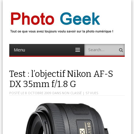
Photo Geek
Tout ce que vous avez toujours voulu savoir sur la photo numérique !
Retrouvez des news photo, astuces photo, tests photo, …
Menu
Search
Skip
to
content
Test : l’objectif Nikon AF-S
DX 35mm f/1.8 G
POSTÉ LE
8 OCTOBRE 2009
DANS
NON CLASSÉ
| 57 VUES