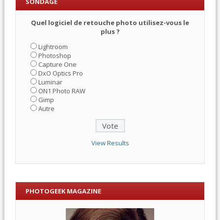
SONDAGE
Quel logiciel de retouche photo utilisez-vous le
plus ?
Lightroom
Photoshop
Capture One
DxO Optics Pro
Luminar
ON1 Photo RAW
Gimp
Autre
View Results
PHOTOGEEK MAGAZINE