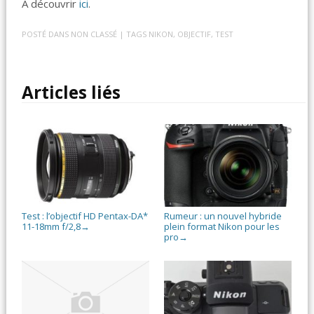
A découvrir
ici
.
POSTÉ DANS
NON CLASSÉ
| TAGS
NIKON
,
OBJECTIF
,
TEST
Articles liés
Test : l’objectif HD Pentax-DA*
Rumeur : un nouvel hybride
11-18mm f/2,8
plein format Nikon pour les
→
pro
→