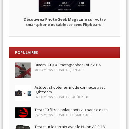
Découvrez PhotoGeek Magazine sur votre
smartphone et tablette avec Flipboard !
POPULAIRES
Divers : Fuji X-Photographer Tour 2015
40994 VIEWS / POSTED
3 JUIN 2015
Astuce : shooter en mode connecté avec
Lightroom
36938 VIEWS / POSTED
28 AOÛT 2008
Test : 30 filtres polarisants au banc d’essai
25269 VIEWS / POSTED
11 FÉVRIER 2010
Test : sur le terrain avec le Nikon AF-S 18-