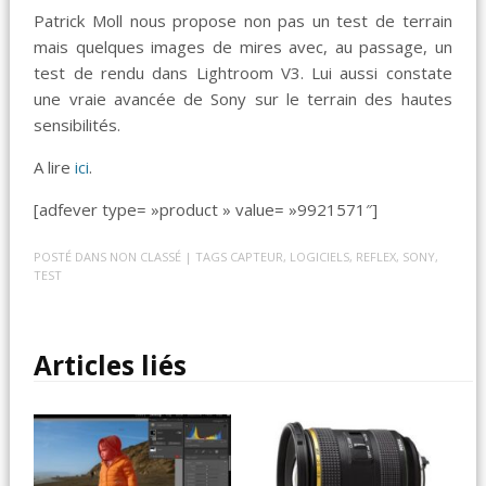
Patrick Moll nous propose non pas un test de terrain
mais quelques images de mires avec, au passage, un
test de rendu dans Lightroom V3. Lui aussi constate
une vraie avancée de Sony sur le terrain des hautes
sensibilités.
A lire
ici
.
[adfever type= »product » value= »9921571″]
POSTÉ DANS
NON CLASSÉ
| TAGS
CAPTEUR
,
LOGICIELS
,
REFLEX
,
SONY
,
TEST
Articles liés