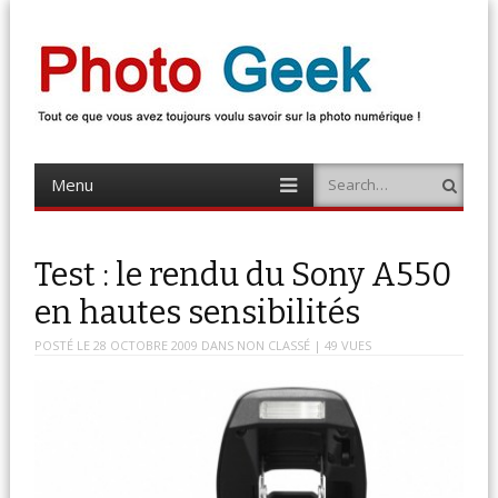
Photo Geek
Tout ce que vous avez toujours voulu savoir sur la photo numérique !
Retrouvez des news photo, astuces photo, tests photo, …
Menu
Search
Skip
to
content
Test : le rendu du Sony A550
en hautes sensibilités
POSTÉ LE
28 OCTOBRE 2009
DANS
NON CLASSÉ
| 49 VUES