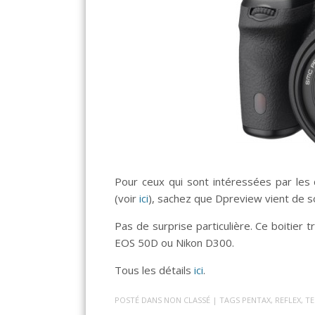
Pour ceux qui sont intéressées par les 
(voir
ici
), sachez que Dpreview vient de so
Pas de surprise particulière. Ce boitier 
EOS 50D ou Nikon D300.
Tous les détails
ici
.
POSTÉ DANS
NON CLASSÉ
| TAGS
PENTAX
,
REFLEX
,
TE