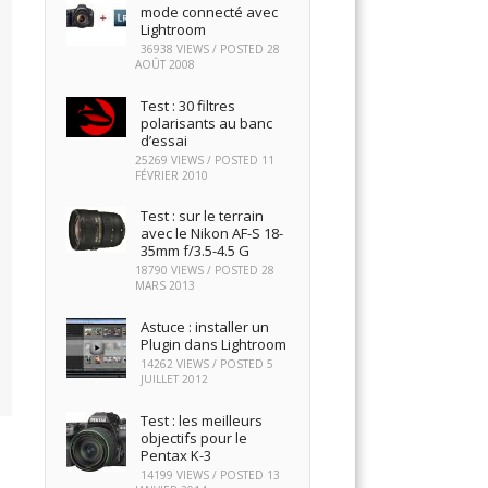
mode connecté avec
Lightroom
36938 VIEWS / POSTED
28
AOÛT 2008
Test : 30 filtres
polarisants au banc
d’essai
25269 VIEWS / POSTED
11
FÉVRIER 2010
Test : sur le terrain
avec le Nikon AF-S 18-
35mm f/3.5-4.5 G
18790 VIEWS / POSTED
28
MARS 2013
Astuce : installer un
Plugin dans Lightroom
14262 VIEWS / POSTED
5
JUILLET 2012
Test : les meilleurs
objectifs pour le
Pentax K-3
14199 VIEWS / POSTED
13