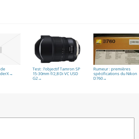
 de
Test : l’objectif Tamron SP
Rumeur : premières
yderX
15-30mm f/2,8 Di VC USD
spécifications du Nikon
→
G2
D760
→
→