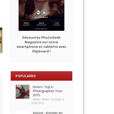
Découvrez PhotoGeek
Magazine sur votre
smartphone et tablette avec
Flipboard !
POPULAIRES
Divers : Fuji X-
Photographer Tour
2015
40995 VIEWS / POSTED
3
JUIN 2015
Astuce : shooter en