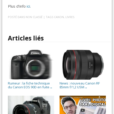
Plus d’info
ici
.
POSTÉ DANS
NON CLASSÉ
| TAGS
CANON
,
LIVRES
Articles liés
Rumeur : la fiche technique
News : nouveau Canon RF
du Canon EOS 90D en fuite
85mm f/1,2 USM
→
→