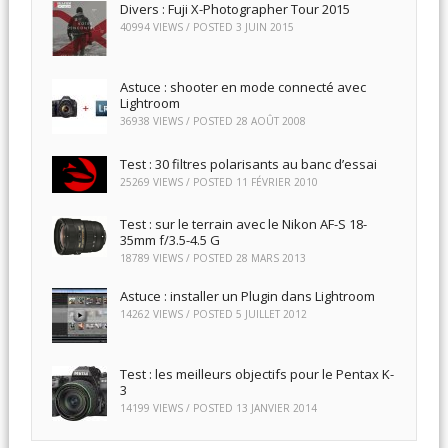
Divers : Fuji X-Photographer Tour 2015
40994 VIEWS / POSTED
3 JUIN 2015
Astuce : shooter en mode connecté avec
Lightroom
36938 VIEWS / POSTED
28 AOÛT 2008
Test : 30 filtres polarisants au banc d’essai
25269 VIEWS / POSTED
11 FÉVRIER 2010
Test : sur le terrain avec le Nikon AF-S 18-
35mm f/3.5-4.5 G
18789 VIEWS / POSTED
28 MARS 2013
Astuce : installer un Plugin dans Lightroom
14262 VIEWS / POSTED
5 JUILLET 2012
Test : les meilleurs objectifs pour le Pentax K-
3
14199 VIEWS / POSTED
13 JANVIER 2014