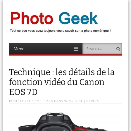
Photo Geek
Tout ce que vous avez toujours voulu savoir sur la photo numérique !
Retrouvez des news photo, astuces photo, tests photo, …
Menu
Search
Skip
to
content
Technique : les détails de la
fonction vidéo du Canon
EOS 7D
POSTÉ LE
7 SEPTEMBRE 2009
DANS
NON CLASSÉ
| 87 VUES