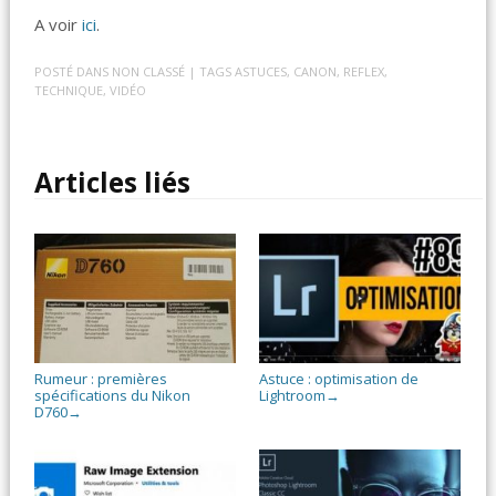
A voir
ici
.
POSTÉ DANS
NON CLASSÉ
| TAGS
ASTUCES
,
CANON
,
REFLEX
,
TECHNIQUE
,
VIDÉO
Articles liés
Rumeur : premières
Astuce : optimisation de
spécifications du Nikon
Lightroom
→
D760
→