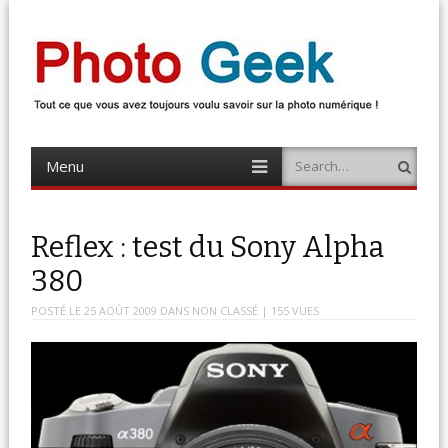
Photo Geek
Tout ce que vous avez toujours voulu savoir sur la photo numérique !
Retrouvez des news photo, astuces photo, tests photo, …
Menu
Search
Skip
to
content
Reflex : test du Sony Alpha
380
POSTÉ LE
25 AOÛT 2009
DANS
NON CLASSÉ
| 155 VUES