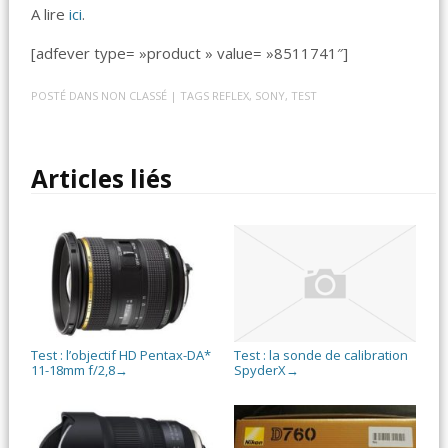
A lire
ici
.
[adfever type= »product » value= »8511741″]
POSTÉ DANS
NON CLASSÉ
| TAGS
REFLEX
,
SONY
,
TEST
Articles liés
Test : l’objectif HD Pentax-DA*
Test : la sonde de calibration
11-18mm f/2,8
SpyderX
→
→