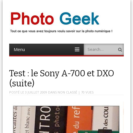
Photo Geek
Tout ce que vous avez toujours voulu savoir sur la photo numérique !
Retrouvez des news photo, astuces photo, tests photo, …
Menu
Search
Skip
to
content
Test : le Sony A-700 et DXO
(suite)
POSTÉ LE
3 JUILLET 2009
DANS
NON CLASSÉ
| 70 VUES