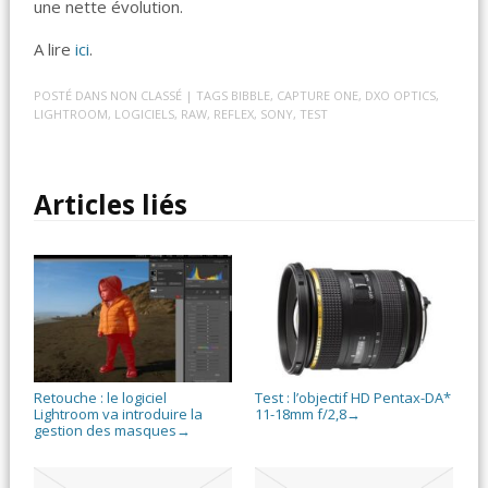
une nette évolution.
A lire
ici
.
POSTÉ DANS
NON CLASSÉ
| TAGS
BIBBLE
,
CAPTURE ONE
,
DXO OPTICS
,
LIGHTROOM
,
LOGICIELS
,
RAW
,
REFLEX
,
SONY
,
TEST
Articles liés
Retouche : le logiciel
Test : l’objectif HD Pentax-DA*
Lightroom va introduire la
11-18mm f/2,8
→
gestion des masques
→