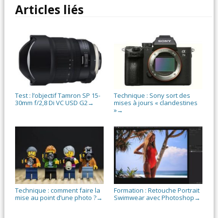
Articles liés
Test : l’objectif Tamron SP 15-
Technique : Sony sort des
30mm f/2,8 Di VC USD G2
mises à jours « clandestines
→
»
→
Technique : comment faire la
Formation : Retouche Portrait
mise au point d’une photo ?
Swimwear avec Photoshop
→
→