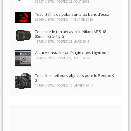
36937 VIEWS / POSTED
28 AOÛT 2008
Test : 30 filtres polarisants au banc d’essai
25269 VIEWS / POSTED
11 FÉVRIER 2010
Test : sur le terrain avec le Nikon AF-S 18-
35mm f/3.5-4.5 G
18788 VIEWS / POSTED
28 MARS 2013
Astuce : installer un Plugin dans Lightroom
14262 VIEWS / POSTED
5 JUILLET 2012
Test : les meilleurs objectifs pour le Pentax K-
3
14199 VIEWS / POSTED
13 JANVIER 2014