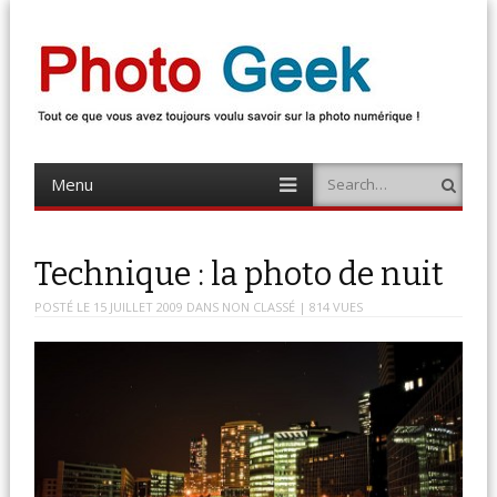
Photo Geek
Tout ce que vous avez toujours voulu savoir sur la photo numérique !
Retrouvez des news photo, astuces photo, tests photo, …
Menu
Search
Skip
to
content
Technique : la photo de nuit
POSTÉ LE
15 JUILLET 2009
DANS
NON CLASSÉ
| 814 VUES