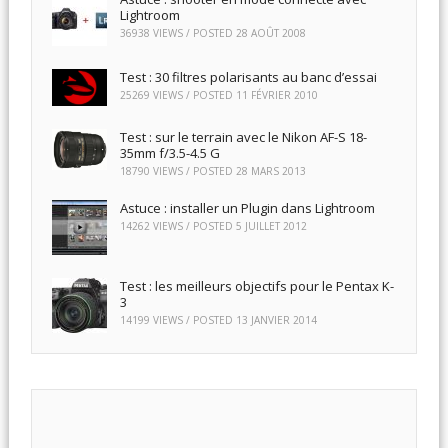
Lightroom
36938 VIEWS / POSTED
28 AOÛT 2008
Test : 30 filtres polarisants au banc d’essai
25269 VIEWS / POSTED
11 FÉVRIER 2010
Test : sur le terrain avec le Nikon AF-S 18-
35mm f/3.5-4.5 G
18790 VIEWS / POSTED
28 MARS 2013
Astuce : installer un Plugin dans Lightroom
14262 VIEWS / POSTED
5 JUILLET 2012
Test : les meilleurs objectifs pour le Pentax K-
3
14199 VIEWS / POSTED
13 JANVIER 2014