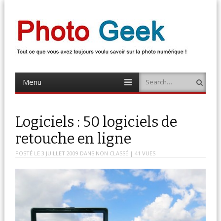
Photo Geek
Tout ce que vous avez toujours voulu savoir sur la photo numérique !
Retrouvez des news photo, astuces photo, tests photo, …
Menu
Search
Skip
to
content
Logiciels : 50 logiciels de
retouche en ligne
POSTÉ LE
3 JUILLET 2009
DANS
NON CLASSÉ
| 41 VUES