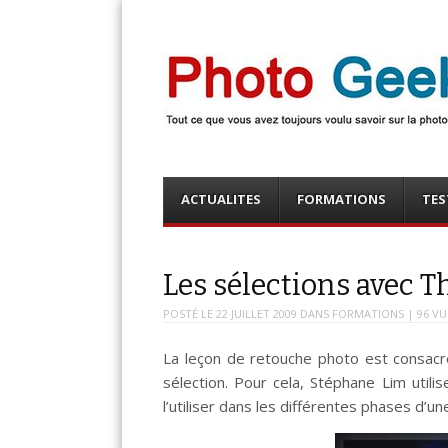
Photo Geek
Tout ce que vous avez toujours voulu savoir sur la 
numérique ! Retrouvez des news photo, astuces phot
photo, …
Menu
Skip
ACTUALITES
FORMATIONS
TES
to
content
Les sélections avec 
POSTÉ LE
22 JUILLET 2009
DANS
FORMATIONS
| 96 VU
La leçon de retouche photo est consacrée
sélection. Pour cela, Stéphane Lim utili
l’utiliser dans les différentes phases d’u