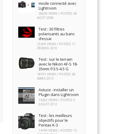
mode connecté avec
Lightroom
36939 VIEWS / POSTED
28
AOÛT 2008
Test : 30 filtres
polarisants au banc
d’essai
25269 VIEWS / POSTED
11
FÉVRIER 2010
Test : sur le terrain
avec le Nikon AF-S 18-
35mm f/3.5-4.5 G
18791 VIEWS / POSTED
28
MARS 2013
Astuce : installer un
Plugin dans Lightroom
14262 VIEWS / POSTED
5
JUILLET 2012
Test : les meilleurs
objectifs pour le
Pentax K-3
14199 VIEWS / POSTED
13