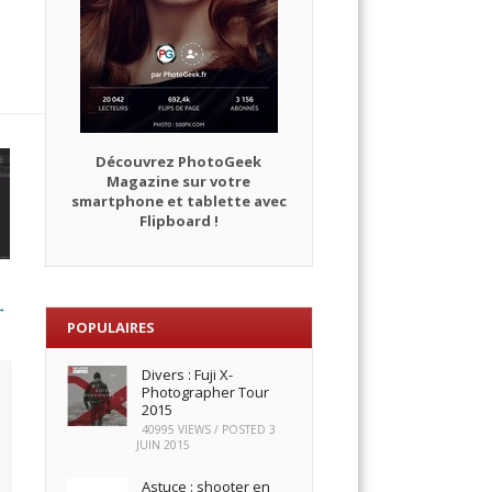
Découvrez PhotoGeek
Magazine sur votre
smartphone et tablette avec
Flipboard !
→
POPULAIRES
Divers : Fuji X-
Photographer Tour
2015
40995 VIEWS / POSTED
3
JUIN 2015
Astuce : shooter en