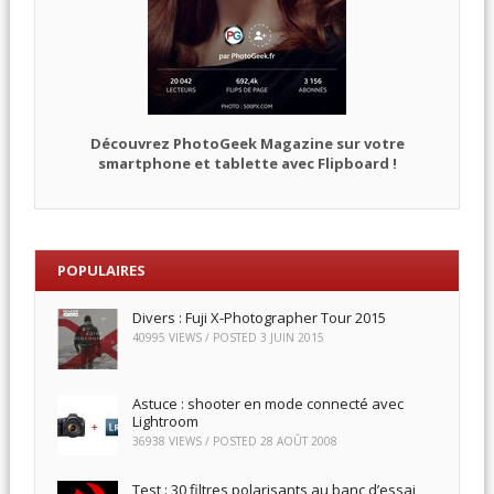
Découvrez PhotoGeek Magazine sur votre
smartphone et tablette avec Flipboard !
POPULAIRES
Divers : Fuji X-Photographer Tour 2015
40995 VIEWS / POSTED
3 JUIN 2015
Astuce : shooter en mode connecté avec
Lightroom
36938 VIEWS / POSTED
28 AOÛT 2008
Test : 30 filtres polarisants au banc d’essai