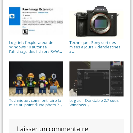
Logiciel : l’explorateur de
Technique : Sony sort des
Windows 10 autorise
mises à jours « clandestines
l’affichage des fichiers RAW
»
→
→
Technique : comment faire la
Logiciel : Darktable 2.7 sous
mise au point d’une photo ?
Windows
→
→
Laisser un commentaire