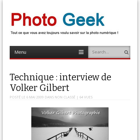
Photo Geek
Tout ce que vous avez toujours voulu savoir sur la photo numérique !
Retrouvez des news photo, astuces photo, tests photo, …
Menu
Search
Skip
to
content
Technique : interview de
Volker Gilbert
POSTÉ LE
6 MAI 2009
DANS
NON CLASSÉ
| 64 VUES