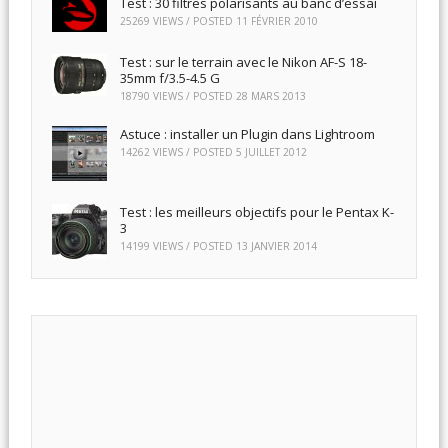
Test : 30 filtres polarisants au banc d’essai
25269 VIEWS / POSTED
11 FÉVRIER 2010
Test : sur le terrain avec le Nikon AF-S 18-
35mm f/3.5-4.5 G
18790 VIEWS / POSTED
28 MARS 2013
Astuce : installer un Plugin dans Lightroom
14262 VIEWS / POSTED
5 JUILLET 2012
Test : les meilleurs objectifs pour le Pentax K-
3
14199 VIEWS / POSTED
13 JANVIER 2014