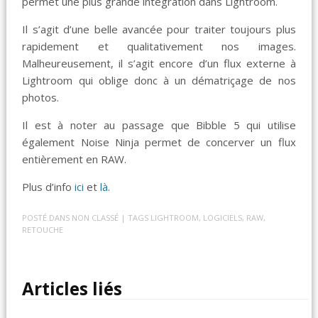
permet une plus grande intégration dans Lightroom.
Il s’agit d’une belle avancée pour traiter toujours plus
rapidement et qualitativement nos images.
Malheureusement, il s’agit encore d’un flux externe à
Lightroom qui oblige donc à un dématriçage de nos
photos.
Il est à noter au passage que Bibble 5 qui utilise
également Noise Ninja permet de concerver un flux
entièrement en RAW.
Plus d’info
ici
et
là
.
POSTÉ DANS
NON CLASSÉ
| TAGS
LIGHTROOM
,
LOGICIELS
,
RAW
,
RETOUCHE
Articles liés