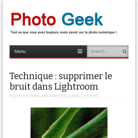
Photo Geek
Tout ce que vous avez toujours voulu savoir sur la photo numérique !
Retrouvez des news photo, astuces photo, tests photo, …
Menu
Search
Skip
to
content
Technique : supprimer le
bruit dans Lightroom
POSTÉ LE
29 AVRIL 2009
DANS
NON CLASSÉ
| 135 VUES