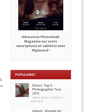
Découvrez PhotoGeek
Magazine sur votre
smartphone et tablette avec
Flipboard !
POPULAIRES
0.
es
Divers : Fuji X-
Photographer Tour
2015
40995 VIEWS / POSTED
3
JUIN 2015
Astuce : shooter en