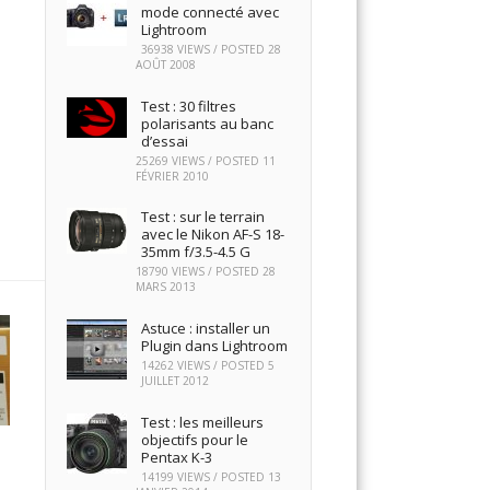
mode connecté avec
Lightroom
36938 VIEWS / POSTED
28
AOÛT 2008
Test : 30 filtres
polarisants au banc
d’essai
25269 VIEWS / POSTED
11
FÉVRIER 2010
Test : sur le terrain
avec le Nikon AF-S 18-
35mm f/3.5-4.5 G
18790 VIEWS / POSTED
28
MARS 2013
Astuce : installer un
Plugin dans Lightroom
14262 VIEWS / POSTED
5
JUILLET 2012
Test : les meilleurs
objectifs pour le
Pentax K-3
14199 VIEWS / POSTED
13