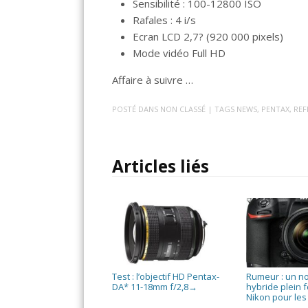
Sensibilité : 100-12800 ISO
Rafales : 4 i/s
Ecran LCD 2,7? (920 000 pixels)
Mode vidéo Full HD
Affaire à suivre …
POSTÉ DANS
NON CLASSÉ
| TAGS
NEWS
,
PENTAX
,
REF
Articles liés
Test : l’objectif HD Pentax-
Rumeur : un n
DA* 11-18mm f/2,8
hybride plein 
→
Nikon pour les