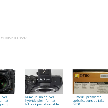
LEX
,
RUMEURS
,
SONY
ouvel
Rumeur : un nouvel
Rumeur : premières
format
hybride plein format
spécifications du Nikon
 pro
Nikon à prix abordable
D760
→
→
→