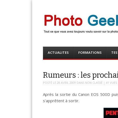
Photo Geek
Tout ce que vous avez toujours voulu savoir sur la 
numérique ! Retrouvez des news photo, astuces phot
photo, …
Menu
Skip
ACTUALITES
FORMATIONS
TES
to
content
Rumeurs : les prochai
POSTÉ LE
28 AVRIL 2009
DANS
NON CLASSÉ
| 41 VUES
Après la sortie du Canon EOS 500D pui
s’apprêtent à sortir.