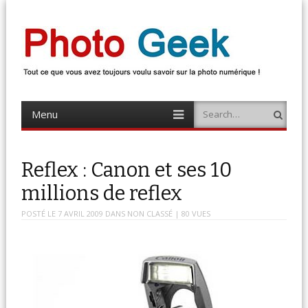
Photo Geek
Tout ce que vous avez toujours voulu savoir sur la photo numérique !
Retrouvez des news photo, astuces photo, tests photo, …
Menu
Search
Skip
to
content
Reflex : Canon et ses 10
millions de reflex
POSTÉ LE
7 AVRIL 2009
DANS
NON CLASSÉ
| 80 VUES