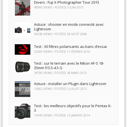
Divers : Fuji X-Photographer Tour 2015
40995 VIEWS / POSTED
3 JUIN 2015
Astuce : shooter en mode connecté avec
Lightroom
36938 VIEWS / POSTED
28 AOÛT 2008
Test : 30 filtres polarisants au banc d’essai
25269 VIEWS / POSTED
11 FÉVRIER 2010
Test : sur le terrain avec le Nikon AF-S 18-
35mm f/3.5-4.5 G
18790 VIEWS / POSTED
28 MARS 2013
Astuce : installer un Plugin dans Lightroom
14262 VIEWS / POSTED
5 JUILLET 2012
Test : les meilleurs objectifs pour le Pentax K-
3
14199 VIEWS / POSTED
13 JANVIER 2014