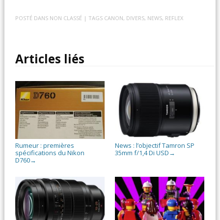
POSTÉ DANS
NON CLASSÉ
| TAGS
CANON
,
DIVERS
,
NEWS
,
REFLEX
Articles liés
Rumeur : premières
News : l’objectif Tamron SP
spécifications du Nikon
35mm f/1,4 Di USD
→
D760
→