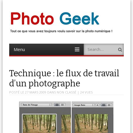
Photo Geek
Tout ce que vous avez toujours voulu savoir sur la photo numérique !
Retrouvez des news photo, astuces photo, tests photo, …
Menu
Search
Skip
to
content
Technique : le flux de travail
d’un photographe
POSTÉ LE
27 MARS 2009
DANS
NON CLASSÉ
| 24 VUES