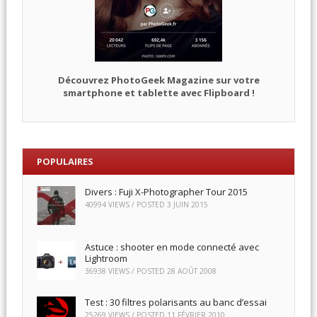
Découvrez PhotoGeek Magazine sur votre
smartphone et tablette avec Flipboard !
POPULAIRES
Divers : Fuji X-Photographer Tour 2015
40994 VIEWS / POSTED
3 JUIN 2015
Astuce : shooter en mode connecté avec
Lightroom
36938 VIEWS / POSTED
28 AOÛT 2008
Test : 30 filtres polarisants au banc d’essai
25269 VIEWS / POSTED
11 FÉVRIER 2010