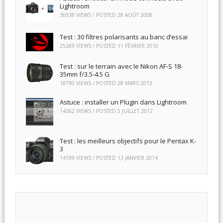
Lightroom
36938 VIEWS / POSTED
28 AOÛT 2008
Test : 30 filtres polarisants au banc d’essai
25269 VIEWS / POSTED
11 FÉVRIER 2010
Test : sur le terrain avec le Nikon AF-S 18-
35mm f/3.5-4.5 G
18790 VIEWS / POSTED
28 MARS 2013
Astuce : installer un Plugin dans Lightroom
14262 VIEWS / POSTED
5 JUILLET 2012
Test : les meilleurs objectifs pour le Pentax K-
3
14199 VIEWS / POSTED
13 JANVIER 2014