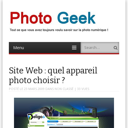
Photo Geek
Tout ce que vous avez toujours voulu savoir sur la photo numérique !
Retrouvez des news photo, astuces photo, tests photo, …
Menu
Search
Skip
to
content
Site Web : quel appareil
photo choisir ?
POSTÉ LE
23 MARS 2009
DANS
NON CLASSÉ
| 33 VUES