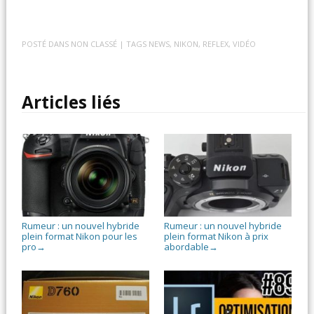
POSTÉ DANS
NON CLASSÉ
| TAGS
NEWS
,
NIKON
,
REFLEX
,
VIDÉO
Articles liés
Rumeur : un nouvel hybride
Rumeur : un nouvel hybride
plein format Nikon pour les
plein format Nikon à prix
pro
abordable
→
→