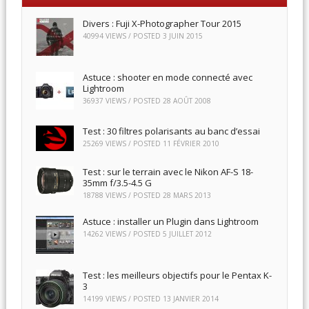
Divers : Fuji X-Photographer Tour 2015
40994 VIEWS / POSTED
3 JUIN 2015
Astuce : shooter en mode connecté avec
Lightroom
36937 VIEWS / POSTED
28 AOÛT 2008
Test : 30 filtres polarisants au banc d’essai
25269 VIEWS / POSTED
11 FÉVRIER 2010
Test : sur le terrain avec le Nikon AF-S 18-
35mm f/3.5-4.5 G
18788 VIEWS / POSTED
28 MARS 2013
Astuce : installer un Plugin dans Lightroom
14262 VIEWS / POSTED
5 JUILLET 2012
Test : les meilleurs objectifs pour le Pentax K-
3
14199 VIEWS / POSTED
13 JANVIER 2014