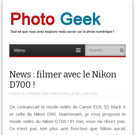
Photo Geek
Tout ce que vous avez toujours voulu savoir sur la photo numérique !
Retrouvez des news photo, astuces photo, tests photo, …
Menu
Search
Skip
to
content
News : filmer avec le Nikon
D700 !
POSTÉ LE
2 FÉVRIER 2009
DANS
NON CLASSÉ
| 635 VUES
On connaissait le mode vidéo du Canon EOS 5D Mark II
et celle du Nikon D90. Maintenant, je vous propose le
mode vidéo du Nikon D700 ! Et non, vous ne rêvez pas.
Ce n’est pas non plus une fonction que Nikon aurait