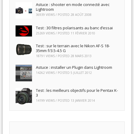
Astuce : shooter en mode connecté avec
Lightroom
36939 VIEWS / POSTED
28 AOÛT 2008
Test : 30 filtres polarisants au banc d’essai
25269 VIEWS / POSTED
11 FÉVRIER 2010
Test : sur le terrain avec le Nikon AF-S 18-
35mm f/3.5-4.5 G
18791 VIEWS / POSTED
28 MARS 2013
Astuce : installer un Plugin dans Lightroom
14262 VIEWS / POSTED
5 JUILLET 2012
Test : les meilleurs objectifs pour le Pentax K-
3
14199 VIEWS / POSTED
13 JANVIER 2014