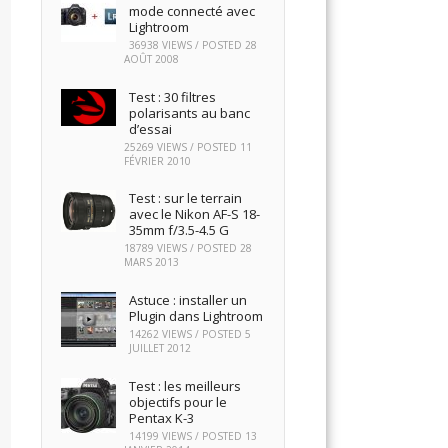
mode connecté avec
Lightroom
36938 VIEWS / POSTED
28
AOÛT 2008
Test : 30 filtres
polarisants au banc
d’essai
25269 VIEWS / POSTED
11
FÉVRIER 2010
Test : sur le terrain
avec le Nikon AF-S 18-
35mm f/3.5-4.5 G
18789 VIEWS / POSTED
28
MARS 2013
Astuce : installer un
Plugin dans Lightroom
14262 VIEWS / POSTED
5
JUILLET 2012
Test : les meilleurs
objectifs pour le
Pentax K-3
14199 VIEWS / POSTED
13