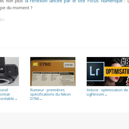
pas non plus
la réflexion lancée par le site Focus Numérique
: 
cope du moment ?
DÉO
ouvel
Rumeur : premières
Astuce : optimisation de
format
spécifications du Nikon
Lightroom
→
bordable
D760
→
→