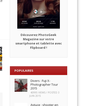
Le
Découvrez PhotoGeek
Magazine sur votre
smartphone et tablette avec
Flipboard !
POPULAIRES
Divers : Fuji X-
Photographer Tour
2015
40995 VIEWS / POSTED
3
JUIN 2015
Astuce : shooter en