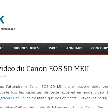
photo
o, tests
TS
TRIBUNES LIBRES
LIVRES
ANNUAIRE
CONCOUR
 vidéo du Canon EOS 5D MKII
 VUES
lus t’attendre le Canon EOS 5D MKII, une nouvelle vidéo vie
uvelle fois les capacités de cette appareil en mode vidéo. 
ographe Dan Chung
n’a utilisé que des objectifs … Nikon (et Zeiss) 
aptation d’utiliser des objectifs Nikon sur un boitier Canon. Ainsi, 