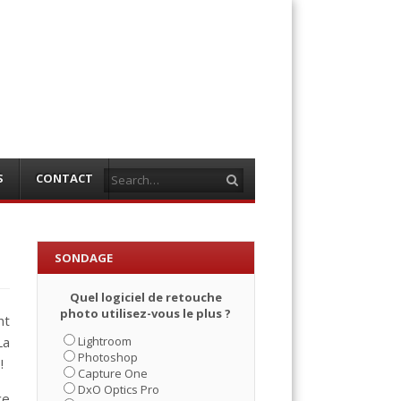
Search
S
CONTACT
SONDAGE
Quel logiciel de retouche
photo utilisez-vous le plus ?
nt
Lightroom
La
Photoshop
!
Capture One
DxO Optics Pro
ce