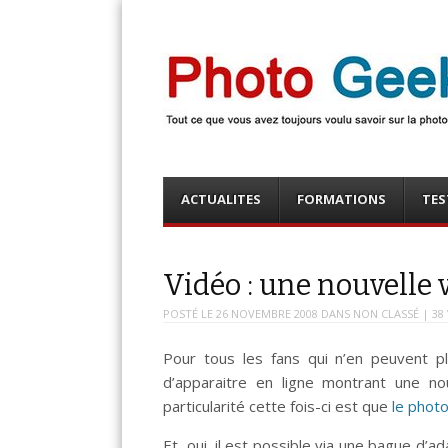
Photo Geek
Tout ce que vous avez toujours voulu savoir sur la 
numérique ! Retrouvez des news photo, astuces phot
photo, …
Menu
Skip
ACTUALITES
FORMATIONS
TES
to
content
Vidéo : une nouvelle
POSTÉ LE
26 NOVEMBRE 2008
DANS
NON CLASSÉ
| 38
Pour tous les fans qui n’en peuvent p
d’apparaitre en ligne montrant une no
particularité cette fois-ci est que
le phot
Et, oui, il est possible via une bague d’ad