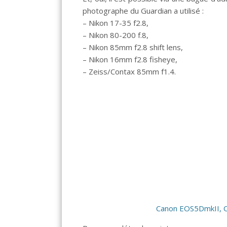
photographe du Guardian a utilisé :
– Nikon 17-35 f2.8,
– Nikon 80-200 f.8,
– Nikon 85mm f2.8 shift lens,
– Nikon 16mm f2.8 fisheye,
– Zeiss/Contax 85mm f1.4.
Canon EOS5DmkII, On