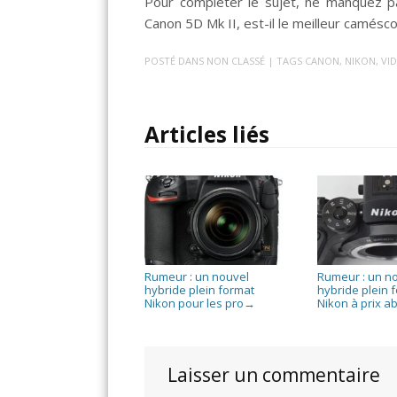
Pour compléter le sujet, ne manquez 
Canon 5D Mk II, est-il le meilleur camés
POSTÉ DANS
NON CLASSÉ
| TAGS
CANON
,
NIKON
,
VI
Articles liés
Rumeur : un nouvel
Rumeur : un n
hybride plein format
hybride plein 
Nikon pour les pro
Nikon à prix a
→
Laisser un commentaire