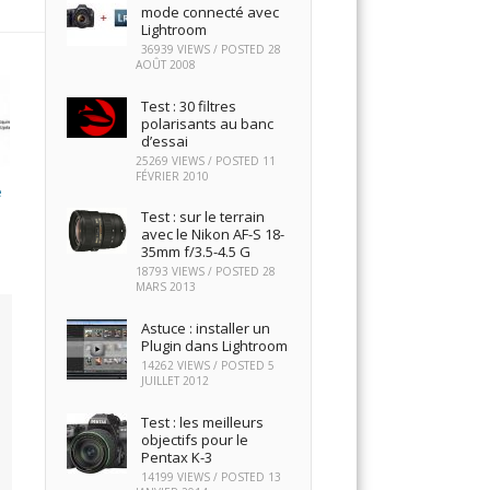
mode connecté avec
Lightroom
36939 VIEWS / POSTED
28
AOÛT 2008
Test : 30 filtres
polarisants au banc
d’essai
25269 VIEWS / POSTED
11
FÉVRIER 2010
e
Test : sur le terrain
avec le Nikon AF-S 18-
35mm f/3.5-4.5 G
18793 VIEWS / POSTED
28
MARS 2013
Astuce : installer un
Plugin dans Lightroom
14262 VIEWS / POSTED
5
JUILLET 2012
Test : les meilleurs
objectifs pour le
Pentax K-3
14199 VIEWS / POSTED
13