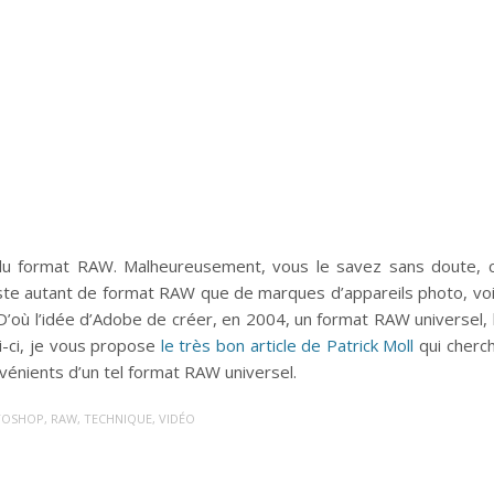
êt du format RAW. Malheureusement, vous le savez sans doute, 
existe autant de format RAW que de marques d’appareils photo, voi
D’où l’idée d’Adobe de créer, en 2004, un format RAW universel, 
i-ci, je vous propose
le très bon article de
Patrick Moll
qui cherc
nvénients d’un tel format RAW universel.
TOSHOP
,
RAW
,
TECHNIQUE
,
VIDÉO