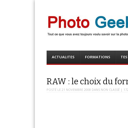
Photo Geek
Tout ce que vous avez toujours voulu savoir sur la 
numérique ! Retrouvez des news photo, astuces phot
photo, …
Menu
Skip
ACTUALITES
FORMATIONS
TES
to
content
RAW : le choix du f
POSTÉ LE
21 NOVEMBRE 2008
DANS
NON CLASSÉ
| 17