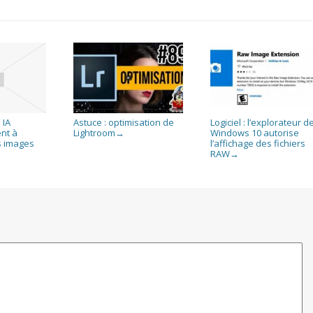
 IA
Astuce : optimisation de
Logiciel : l’explorateur d
nt à
Lightroom
Windows 10 autorise
→
s images
l’affichage des fichiers
RAW
→