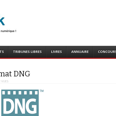
photo
o, tests
TS
TRIBUNES LIBRES
LIVRES
ANNUAIRE
CONCOUR
ormat DNG
2 VUES