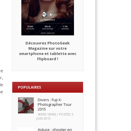
Découvrez PhotoGeek
Magazine sur votre
smartphone et tablette avec
Flipboard !
ce
r,
le
POPULAIRES
he
Divers : Fuji X-
Photographer Tour
2015
40995 VIEWS / POSTED
3
JUIN 2015
Astuce : shooter en