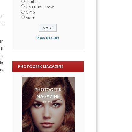
Luminar
ON1 Photo RAW
Gimp
er
Autre
et
View Results
er
Il
Et
la
PHOTOGEEK MAGAZINE
ns