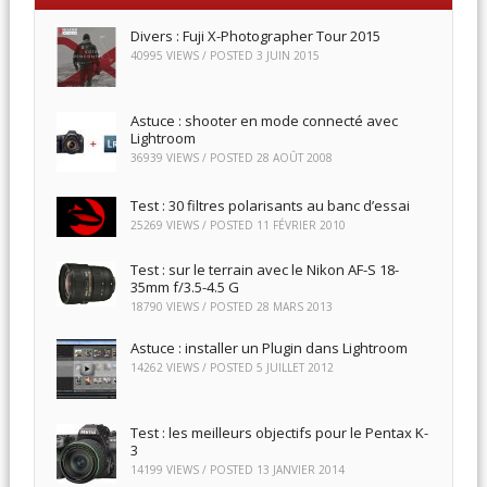
Divers : Fuji X-Photographer Tour 2015
40995 VIEWS / POSTED
3 JUIN 2015
Astuce : shooter en mode connecté avec
Lightroom
36939 VIEWS / POSTED
28 AOÛT 2008
Test : 30 filtres polarisants au banc d’essai
25269 VIEWS / POSTED
11 FÉVRIER 2010
Test : sur le terrain avec le Nikon AF-S 18-
35mm f/3.5-4.5 G
18790 VIEWS / POSTED
28 MARS 2013
Astuce : installer un Plugin dans Lightroom
14262 VIEWS / POSTED
5 JUILLET 2012
Test : les meilleurs objectifs pour le Pentax K-
3
14199 VIEWS / POSTED
13 JANVIER 2014