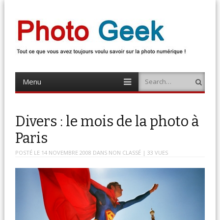
Photo Geek
Tout ce que vous avez toujours voulu savoir sur la photo numérique !
Retrouvez des news photo, astuces photo, tests photo, …
Menu
Search
Skip
to
content
Divers : le mois de la photo à
Paris
POSTÉ LE
14 NOVEMBRE 2008
DANS
NON CLASSÉ
| 33 VUES