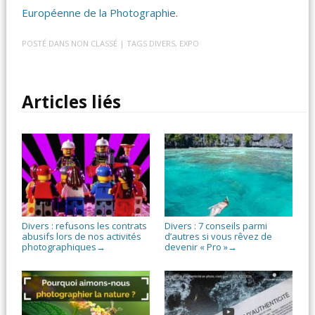
Européenne de la Photographie
.
POSTÉ DANS
NON CLASSÉ
| TAGS
DIVERS
,
EXPO
Articles liés
Divers : refusons les contrats
Divers : 7 conseils parmi
abusifs lors de nos activités
d’autres si vous rêvez de
photographiques
devenir « Pro »
→
→