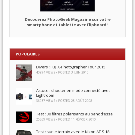
Découvrez PhotoGeek Magazine sur votre
smartphone et tablette avec Flipboard !
POPULAIRES
Divers : Fuji X-Photographer Tour 2015
40994 VIEWS / POSTED
3 JUIN 2015
Astuce : shooter en mode connecté avec
Lightroom
36937 VIEWS / POSTED
28 AOÛT 2008
Test : 30 filtres polarisants au banc d’essai
25269 VIEWS / POSTED
11 FÉVRIER 2010
Test : sur le terrain avec le Nikon AF-S 18-