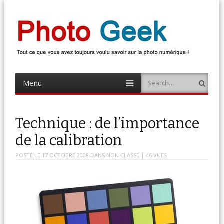
Photo Geek
Tout ce que vous avez toujours voulu savoir sur la photo numérique !
Retrouvez des news photo, astuces photo, tests photo, …
Menu
Search
Skip
to
content
Technique : de l’importance
de la calibration
POSTÉ LE
17 OCTOBRE 2008
DANS
NON CLASSÉ
| 46 VUES