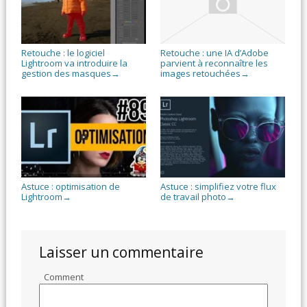
Retouche : le logiciel
Retouche : une IA d’Adobe
Lightroom va introduire la
parvient à reconnaître les
gestion des masques
images retouchées
→
→
Astuce : optimisation de
Astuce : simplifiez votre flux
Lightroom
de travail photo
→
→
Laisser un commentaire
Comment